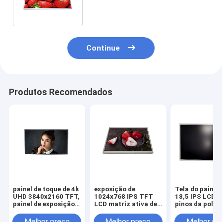
de AUO IPS para o Signage de
Digitas
Continue
Produtos Recomendados
painel de toque de 4k
exposição de
Tela do painel 
UHD 3840x2160 TFT,
1024x768 IPS TFT
18,5 IPS LCD d
painel de exposição
LCD matriz ativa de
pinos da poleg
800 cd/m2 do LCD
uma cor de 15
com diodo emi
TFT de 27 pistas da
polegadas um si
de luz normal
Melhor preço
Melhor preço
Melhor pr