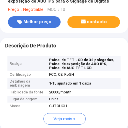
exposição de AUO IPS para o Signage de Digitas
Preço：Negotiable
MOQ：10
Melhor preço
contacto
Descrição De Produto
,
Painel de TFT LCD de 32 polegadas
Realçar
,
Painel de exposição de AUO IPS
Painel de AUO TFT LCD
Certificação
FCC, CE, RoSH
Detalhes da
1-15 ajustado em 1 caixa
embalagem
Habilidade da fonte
20000/month
Lugar de origem
China
Marca
CJTOUCH
Veja mais