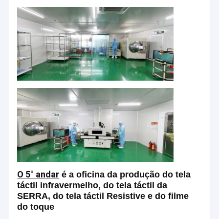
Casa
O 5° andar
é a oficina da produção do tela
Dongguan CJTouch Co. eletrônico, Ltd.
é um fornecedor
principal do monitor do écran sensível, do toque e de
táctil infravermelho, do tela táctil da
Produtos
computadores completos.
Com soluções avançadas, eficazes
SERRA, do tela táctil Resistive e do filme
na redução de custos do toque, CJTouch acredita no
do toque
Quem Somos
contrato com clientes ao proporcionar serviços
personalizados.