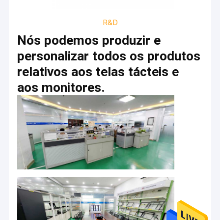
Exposição esticada do LCD da barra
R&D
Educação Whiteboard interativo
Nós podemos produzir e
Espelho esperto do écran sensível
personalizar todos os produtos
relativos aos telas tácteis e
aos monitores.