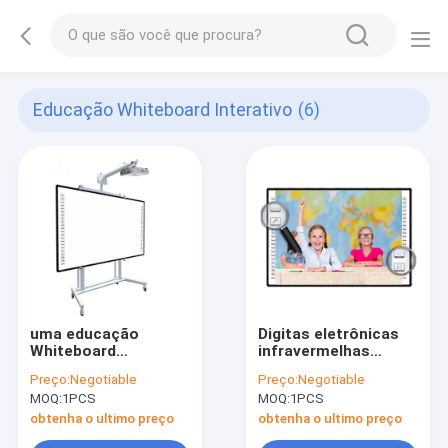
Educação Whiteboard Interativo
(6)
uma educação
Digitas eletrônicas
Whiteboard
infravermelhas
interativo de 82
Whiteboard
Preço:
Negotiable
Preço:
Negotiable
polegadas para o
interativo para
MOQ:
1PCS
MOQ:
1PCS
quadro de ensino de
escolas 78
liga de alumínio
polegadas
obtenha o ultimo preço
obtenha o ultimo preço