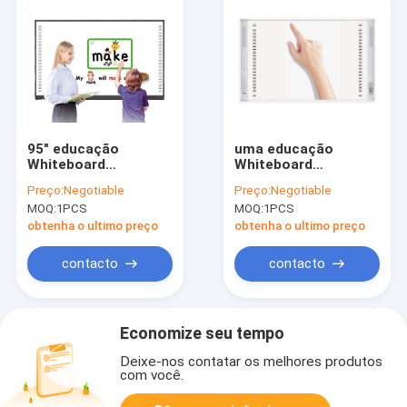
95" educação
uma educação
Whiteboard
Whiteboard
interativo, tudo em
interativo de 98
Preço:
Negotiable
Preço:
Negotiable
uma placa 3840x2160
polegadas, monitor
MOQ:
1PCS
MOQ:
1PCS
esperta interativa
infravermelho do
toque 32768x32768
obtenha o ultimo preço
obtenha o ultimo preço
contacto
contacto
Economize seu tempo
Deixe-nos contatar os melhores produtos
com você.