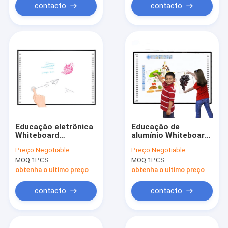
contacto
contacto
Educação eletrônica
Educação de
Whiteboard
alumínio Whiteboard
interativo um
interativo, 95
Preço:
Negotiable
Preço:
Negotiable
infravermelho de 84
polegadas
MOQ:
1PCS
MOQ:
1PCS
polegadas para a
Whiteboard
sala de aula
eletrônico para o
obtenha o ultimo preço
obtenha o ultimo preço
ensino
contacto
contacto