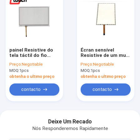
painel Resistive do
Écran sensível
tela táctil do fio
Resistive de um multi
7inch 4 para a
toque de 10,4
Preço:
Negotiable
Preço:
Negotiable
exposição industrial
polegadas, tela táctil
MOQ:
1pcs
MOQ:
1pcs
Resistive do Lcd de 5
fios
obtenha o ultimo preço
obtenha o ultimo preço
contacto
contacto
Casa
produtos
Deixe Um Recado
Nós Responderemos Rapidamente
Quem Somos