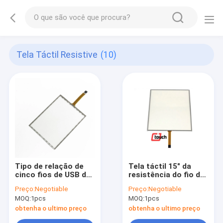
Tela Táctil Resistive
(10)
Tipo de relação de
Tela táctil 15" da
cinco fios de USB de
resistência do fio da
12,1 polegadas do
personalização 5
Preço:
Negotiable
Preço:
Negotiable
tela táctil Resistive
tempo de resposta
MOQ:
1pcs
MOQ:
1pcs
de DC5V
curto
obtenha o ultimo preço
obtenha o ultimo preço