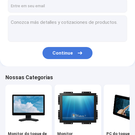
Fale Conosco
Monitor do toque de PCAP
Monitor infravermelho do toque
Continue
PC do toque de AIO
Tela táctil de PCAP
Nossas Categorias
Tela táctil infravermelho
Monitores de exposição industriais
Monitor do toque da SERRA
Folha do toque de PCAP
Monitor do toque de
Monitor
PC do toque de