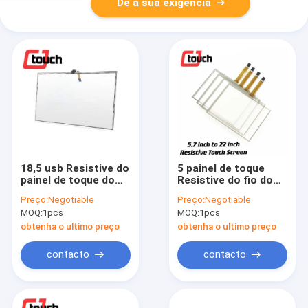
Dê a sua exigência
18,5 usb Resistive do
5 painel de toque
painel de toque do
Resistive do fio do
fio da polegada 5
fio 4 5.7-22
Preço:
Negotiable
Preço:
Negotiable
com pontos de 1
polegadas 35 milhão
MOQ:
1pcs
MOQ:
1pcs
toque
durabilidades dos
toques
obtenha o ultimo preço
obtenha o ultimo preço
contacto
contacto