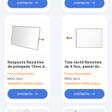
contacto
contacto
Resposta Resistive
Tela táctil Resistive
da polegada 15ms do
de 4 fios, painel do
painel de toque 17 4
tela táctil de 19
Preço:
Negotiable
Preço:
Negotiable
do fio sensível
polegadas para o
MOQ:
1pcs
MOQ:
1pcs
monitor da posição
obtenha o ultimo preço
obtenha o ultimo preço
contacto
contacto