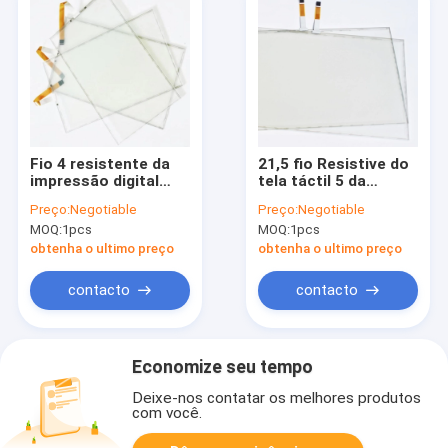
Fio 4 resistente da
21,5 fio Resistive do
impressão digital
tela táctil 5 da
Resistive alta do tela
polegada para o
Preço:
Negotiable
Preço:
Negotiable
táctil da claridade 15
equipamento médico
MOQ:
1pcs
MOQ:
1pcs
polegadas
obtenha o ultimo preço
obtenha o ultimo preço
contacto
contacto
Economize seu tempo
Deixe-nos contatar os melhores produtos
com você.