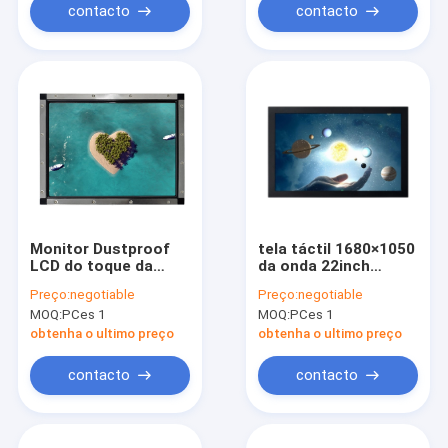
contacto
contacto
Monitor Dustproof
tela táctil 1680×1050
LCD do toque da
da onda 22inch
SERRA do ODM do
acústica com
Preço:
negotiable
Preço:
negotiable
OEM/painel do diodo
garantia de 1 ano
MOQ:
PCes 1
MOQ:
PCes 1
emissor de luz 17
polegadas
obtenha o ultimo preço
obtenha o ultimo preço
contacto
contacto