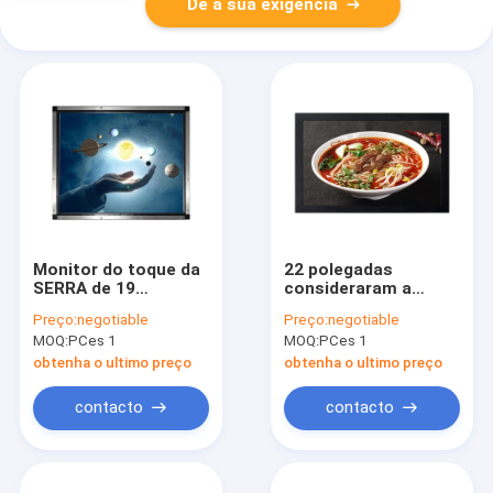
Dê a sua exigência
Monitor do toque da
22 polegadas
SERRA de 19
consideraram a
polegadas, monitor
exposição do painel
Preço:
negotiable
Preço:
negotiable
do tela táctil do
de toque TFT/LCD
MOQ:
PCes 1
MOQ:
PCes 1
quadro aberto de 1
com a caixa forte do
ponto
metal
obtenha o ultimo preço
obtenha o ultimo preço
contacto
contacto