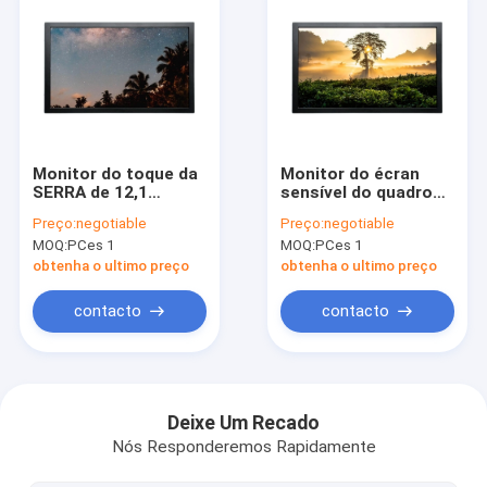
Monitor do toque da
Monitor do écran
SERRA de 12,1
sensível do quadro
polegadas, écran
aberto do LCD da
Preço:
negotiable
Preço:
negotiable
sensível 1024×768 da
SERRA 23,6
MOQ:
PCes 1
MOQ:
PCes 1
onda acústica de
polegadas fixado na
superfície de USB
parede
obtenha o ultimo preço
obtenha o ultimo preço
contacto
contacto
Casa
produtos
Deixe Um Recado
Nós Responderemos Rapidamente
Quem Somos