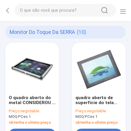
Monitor Do Toque Da SERRA
(10)
O quadro aberto do
quadro aberto de
metal CONSIDEROU a
superfície do tela
definição do LCD 4k
táctil 1024×768 da
Preço:
negotiable
Preço:
negotiable
do monitor do toque
onda 10.4inch
MOQ:
PCes 1
MOQ:
PCes 1
15 polegadas
impermeável
obtenha o ultimo preço
obtenha o ultimo preço