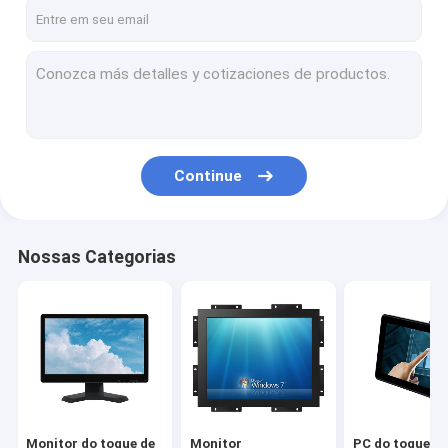
Fale Conosco
Monitor do toque de PCAP
Monitor infravermelho do toque
Continue
PC do toque de AIO
Tela táctil de PCAP
Nossas Categorias
Tela táctil infravermelho
Monitores de exposição industriais
Monitor do toque da SERRA
Folha do toque de PCAP
Monitor do toque de
Monitor
PC do toque de