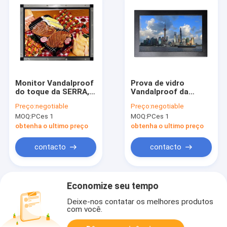
Monitor Vandalproof
Prova de vidro
do toque da SERRA,
Vandalproof da
monitor do LCD do
poeira do monitor
Preço:
negotiable
Preço:
negotiable
quadro aberto de 15
13.3inch do tela
MOQ:
PCes 1
MOQ:
PCes 1
polegadas
táctil da serra
obtenha o ultimo preço
obtenha o ultimo preço
contacto
contacto
Economize seu tempo
Deixe-nos contatar os melhores produtos
com você.