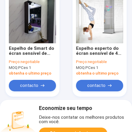
Espelho de Smart do
Espelho esperto do
écran sensível de
écran sensível de 43
Android 5,0, espelho
polegadas, espelho
Preço:
negotiable
Preço:
negotiable
interativo do
interativo da aptidão
MOQ:
PCes 1
MOQ:
PCes 1
banheiro de 15,6
da câmera 3D
polegadas
obtenha o ultimo preço
obtenha o ultimo preço
contacto
contacto
Economize seu tempo
Deixe-nos contatar os melhores produtos
com você.