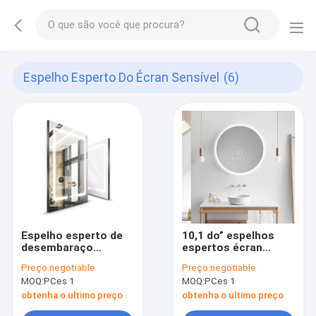
Espelho Esperto Do Écran Sensível
(6)
Espelho esperto de
10,1 do” espelhos
desembaraço
espertos écran
impermeável
sensível, IP65 PCAP
Preço:
negotiable
Preço:
negotiable
21.5inch do écran
em volta dos
MOQ:
PCes 1
MOQ:
PCes 1
sensível para o
espelhos conduzidos
banheiro
do banheiro
obtenha o ultimo preço
obtenha o ultimo preço