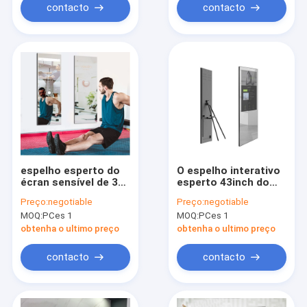
contacto
contacto
espelho esperto do
O espelho interativo
écran sensível de 32
esperto 43inch do
polegadas, espelho
tela táctil do LCD
Preço:
negotiable
Preço:
negotiable
interativo do Gym da
iluminou para a sala
MOQ:
PCes 1
MOQ:
PCes 1
casa 350cd/m2
de visitas
obtenha o ultimo preço
obtenha o ultimo preço
contacto
contacto