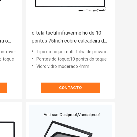
o tela táctil infravermelho de 10
ra o
pontos 75Inch cobre calcadeira do
Signage de Digitas a anti
uadro do toque
Tipo do toque:multi folha de prova infravermelha do painel de toque
o toque
Pontos do toque:10 ponits do toque
Vidro:vidro moderado 4mm
CONTACTO