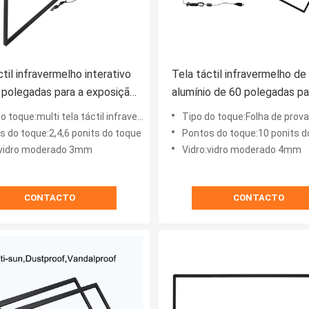
ctil infravermelho interativo
Tela táctil infravermelho de
 polegadas para a exposição
alumínio de 60 polegadas pa
prática
monitor interativo do toque
 toque:multi tela táctil infravermelho
Tipo do toque:Folha de prova infravermelha do q
Vandalproof
s do toque:2,4,6 ponits do toque
Pontos do toque:10 ponits d
:vidro moderado 3mm
Vidro:vidro moderado 4mm
CONTACTO
CONTACTO