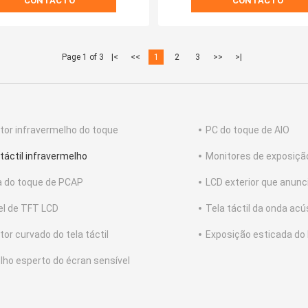
CONTACTO
CONTACTO
Page 1 of 3
|<
<<
1
2
3
>>
>|
tor infravermelho do toque
PC do toque de AIO
 táctil infravermelho
Monitores de exposição
a do toque de PCAP
LCD exterior que anunc
el de TFT LCD
Tela táctil da onda acú
tor curvado do tela táctil
Exposição esticada do 
lho esperto do écran sensível