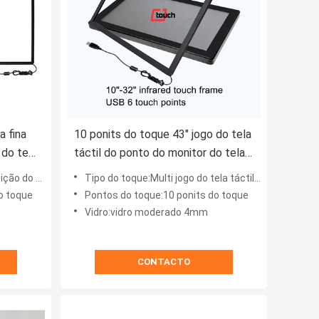
a fina
10 ponits do toque 43" jogo do tela
 do tela
táctil do ponto do monitor do tela
táctil do Ir multi
oque do IR
Tipo do toque:Multi jogo do tela táctil do ponto
o toque
Pontos do toque:10 ponits do toque
Vidro:vidro moderado 4mm
CONTACTO