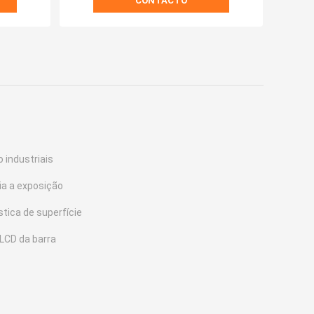
CONTACTO
 industriais
ia a exposição
stica de superfície
LCD da barra