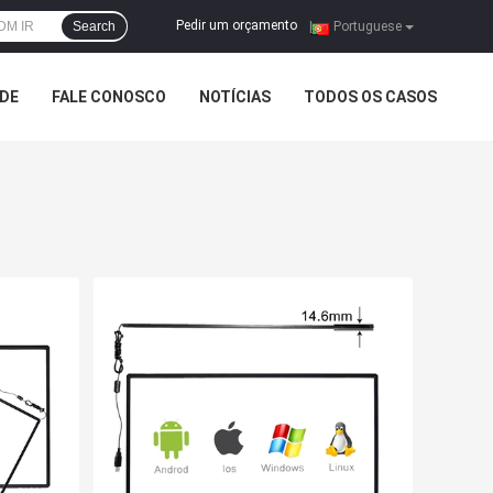
Pedir um orçamento
Search
|
Portuguese
ADE
FALE CONOSCO
NOTÍCIAS
TODOS OS CASOS