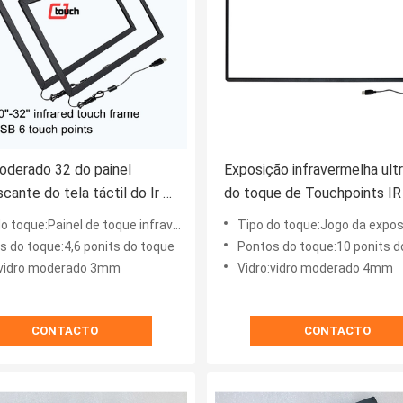
oderado 32 do painel
Exposição infravermelha ultr
scante do tela táctil do Ir da
do toque de Touchpoints IR
da 3mm Vandalproof
táctil 10 de Multitouch
 toque:Painel de toque infravermelho
Tipo do toque:Jogo da exposição do t
s do toque:4,6 ponits do toque
Pontos do toque:10 ponits d
:vidro moderado 3mm
Vidro:vidro moderado 4mm
CONTACTO
CONTACTO