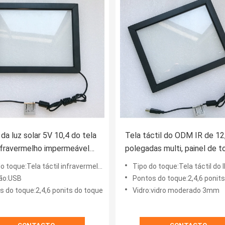
da luz solar 5V 10,4 do tela
Tela táctil do ODM IR de 12
infravermelho impermeável
polegadas multi, painel de 
gada anti
infravermelho Vandalproof
o toque:Tela táctil infravermelho
Tipo do toque:Tela táctil do 
ão:USB
Pontos do toque:2,4,6 ponit
s do toque:2,4,6 ponits do toque
Vidro:vidro moderado 3mm