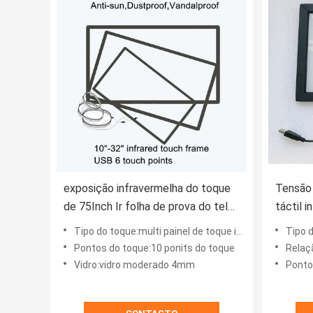
exposição infravermelha do toque
Tensão 
de 75Inch Ir folha de prova do tela
táctil 
táctil de 10 pontos
da pole
Tipo do toque:multi painel de toque infravermelho
Tipo d
Pontos do toque:10 ponits do toque
Relaç
Vidro:vidro moderado 4mm
Ponto