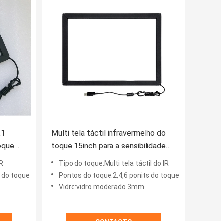
,1
Multi tela táctil infravermelho do
toque
toque 15inch para a sensibilidade
alta do quiosque
IR
Tipo do toque:Multi tela táctil do IR
s do toque
Pontos do toque:2,4,6 ponits do toque
Vidro:vidro moderado 3mm