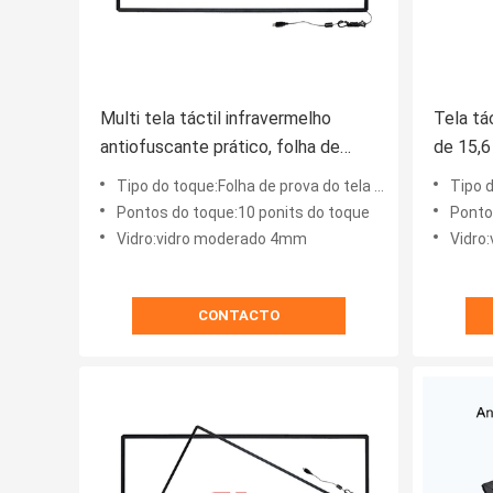
Multi tela táctil infravermelho
Tela tá
antiofuscante prático, folha de
de 15,6
prova do tela táctil do IR de 10
do LCD 
Tipo do toque:Folha de prova do tela táctil do IR
Tipo do
pontos
Pontos do toque:10 ponits do toque
Ponto
Vidro:vidro moderado 4mm
Vidro
CONTACTO