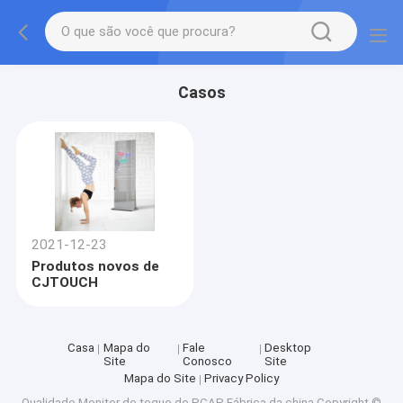
Casos
2021-12-23
Produtos novos de
CJTOUCH
Casa
Mapa do
Fale
Desktop
Site
Conosco
Site
Mapa do Site
Privacy Policy
Qualidade
Monitor do toque de PCAP
Fábrica da china.Copyright ©