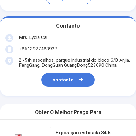
Contacto
Mrs. Lydia Cai
+8613927483927
2~5th assoalhos, parque industrial do bloco 6/B Anjia,
FengGang, DongGuan GuangDong523690 China
contacto
Obter O Melhor Preço Para
Exposição esticada 34,6