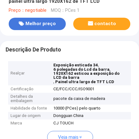
painel ultra largo 1920X162 de TFT LCD
Preço：negotiable
MOQ：PCes 1
Melhor preço
contacto
Descrição De Produto
,
Exposição esticada 34
,
6 polegadas do Lcd da barra
Realçar
1920X162 esticou a exposição do
LCD da barra
,
Painel ultra largo de TFT LCD
Certificação
CE/FCC/CCC/ISO9001
Detalhes da
pacote da caixa de madeira
embalagem
Habilidade da fonte
10000 (PCes) pelo quarto
Lugar de origem
Dongguan China
Marca
CJ TOUCH
Veja mais