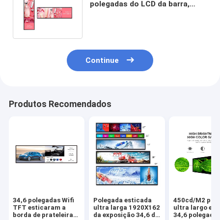
polegadas do LCD da barra,
painel ultra largo 1920X162 de
TFT LCD
Continue
Produtos Recomendados
34,6 polegadas Wifi
Polegada esticada
450cd/M2 pain
TFT esticaram a
ultra larga 1920X162
ultra largo es
borda de prateleira
da exposição 34,6 do
34,6 polegadas