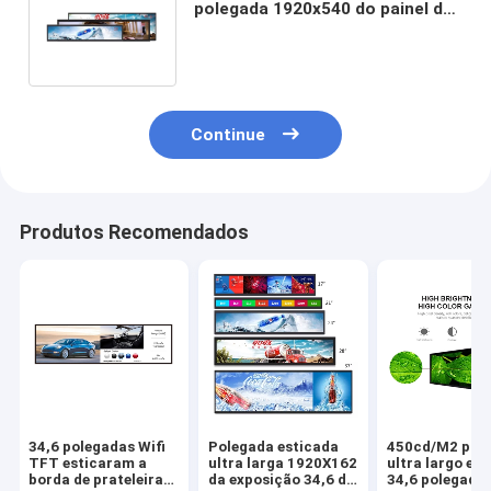
polegada 1920x540 do painel de
exposição 38,5 do Lcd da barra
de CJ
Continue
Produtos Recomendados
34,6 polegadas Wifi
Polegada esticada
450cd/M2 pain
TFT esticaram a
ultra larga 1920X162
ultra largo es
borda de prateleira
da exposição 34,6 do
34,6 polegadas