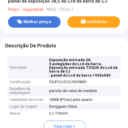
painel de exposição 38,5 do Lcd da barra de CJ
Preço：negociável
MOQ：PCes 1
Melhor preço
contacto
Descrição De Produto
,
Exposição esticada 38
,
5 polegadas do Lcd da barra
Destaque
Exposição esticada TOQUE do Lcd da
barra de CJ
,
painel do Lcd da barra 1920x540
Certificação
CE/FCC/CCC/ISO9001
Detalhes da
pacote da caixa de madeira
embalagem
Habilidade da fonte
10000 (PCes) pelo quarto
Lugar de origem
Dongguan China
Marca
CJ TOUCH
Veja mais