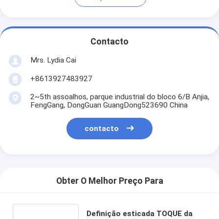
Contacto
Mrs. Lydia Cai
+8613927483927
2~5th assoalhos, parque industrial do bloco 6/B Anjia,
FengGang, DongGuan GuangDong523690 China
contacto
Obter O Melhor Preço Para
Definição esticada TOQUE da