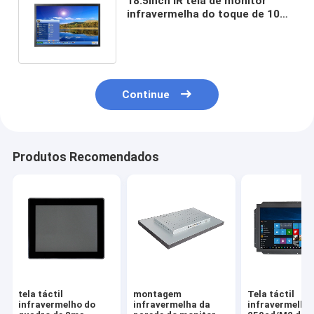
18.5inch IR tela de monitor
infravermelha do toque de 10
pontos multi com C.C. 12V do
orador
Continue
Produtos Recomendados
tela táctil
montagem
Tela táctil
infravermelho do
infravermelha da
infravermelho