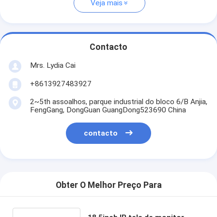
Veja mais
Contacto
Mrs. Lydia Cai
+8613927483927
2~5th assoalhos, parque industrial do bloco 6/B Anjia,
FengGang, DongGuan GuangDong523690 China
contacto
Obter O Melhor Preço Para