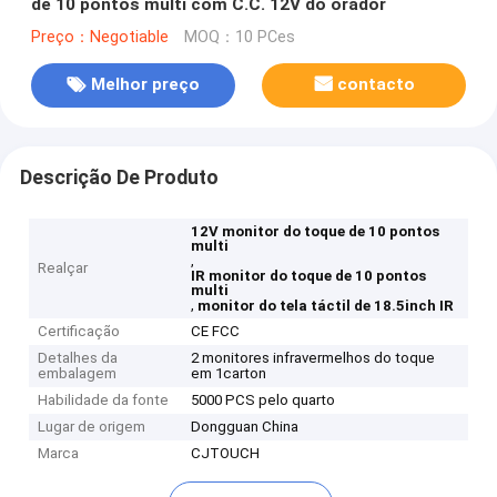
de 10 pontos multi com C.C. 12V do orador
Preço：Negotiable
MOQ：10 PCes
Melhor preço
contacto
Descrição De Produto
12V monitor do toque de 10 pontos
multi
,
Realçar
IR monitor do toque de 10 pontos
multi
,
monitor do tela táctil de 18.5inch IR
Certificação
CE FCC
Detalhes da
2 monitores infravermelhos do toque
embalagem
em 1carton
Habilidade da fonte
5000 PCS pelo quarto
Lugar de origem
Dongguan China
Marca
CJTOUCH