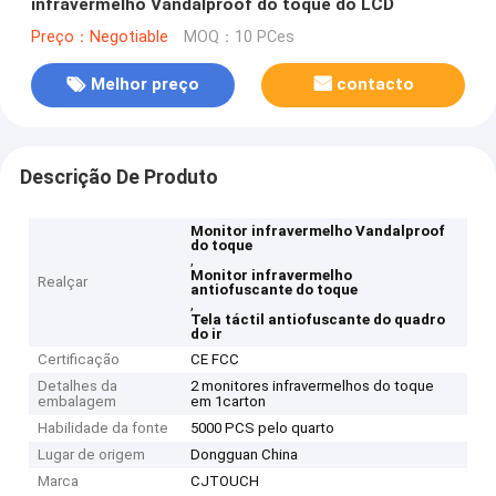
infravermelho Vandalproof do toque do LCD
Preço：Negotiable
MOQ：10 PCes
Melhor preço
contacto
Descrição De Produto
Monitor infravermelho Vandalproof
do toque
,
Monitor infravermelho
Realçar
antiofuscante do toque
,
Tela táctil antiofuscante do quadro
do ir
Certificação
CE FCC
Detalhes da
2 monitores infravermelhos do toque
embalagem
em 1carton
Habilidade da fonte
5000 PCS pelo quarto
Lugar de origem
Dongguan China
Marca
CJTOUCH