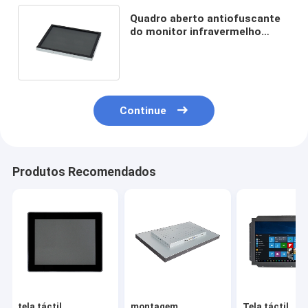
Quadro aberto antiofuscante
do monitor infravermelho
Vandalproof do toque do LCD
Continue
Produtos Recomendados
tela táctil
montagem
Tela táctil