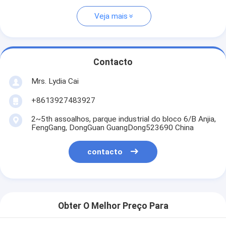
Veja mais
Contacto
Mrs. Lydia Cai
+8613927483927
2~5th assoalhos, parque industrial do bloco 6/B Anjia,
FengGang, DongGuan GuangDong523690 China
contacto
Obter O Melhor Preço Para