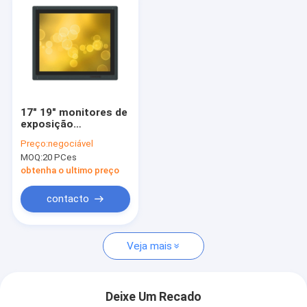
17" 19" monitores de
exposição
industriais, painel
Preço:
negociável
industrial 350nits do
MOQ:
20 PCes
PC
obtenha o ultimo preço
contacto
Veja mais
Deixe Um Recado