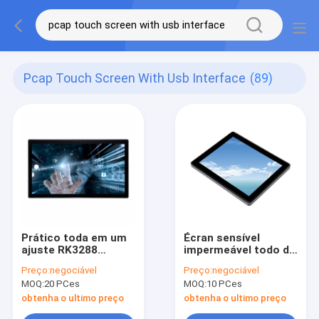
Pcap Touch Screen With Usb Interface
(89)
Prático toda em um
Écran sensível
ajuste RK3288
impermeável todo do
RK3399 do
OEM em um ajuste I3
Preço:
negociável
Preço:
negociável
computador do
I5 I7 Android do
MOQ:
20 PCes
MOQ:
10 PCes
écran sensível de AIO
computador do
antiofuscante
computador de
obtenha o ultimo preço
obtenha o ultimo preço
secretária