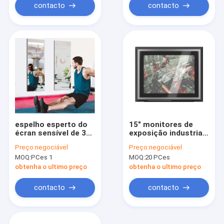
contacto
contacto
espelho esperto do
15" monitores de
écran sensível de 32
exposição industriais
polegadas, espelho
IP65 IP66
Preço:
negociável
Preço:
negociável
interativo do Gym da
impermeáveis para o
MOQ:
PCes 1
MOQ:
20 PCes
casa 350cd/m2
PC do computador
obtenha o ultimo preço
obtenha o ultimo preço
contacto
contacto