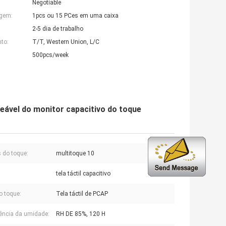
Negotiable
agem:
1pcs ou 15 PCes em uma caixa
2-5 dia de trabalho
to:
T/T, Western Union, L/C
500pcs/week
eável do monitor capacitivo do toque
 do toque:
multitoque 10
:
tela táctil capacitivo
o toque:
Tela táctil de PCAP
ência da umidade:
RH DE 85%, 120 H