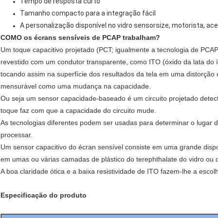
Tempo de resposta curto
Tamanho compacto para a integração fácil
A personalização disponível no vidro sensorsize, motorista, ac
COMO os écrans sensíveis de PCAP trabalham?
Um toque capacitivo projetado (PCT; igualmente a tecnologia de PCAP)
revestido com um condutor transparente, como ITO (óxido da lata do í
tocando assim na superfície dos resultados da tela em uma distorção d
mensurável como uma mudança na capacidade.
Ou seja um sensor capacidade-baseado é um circuito projetado detec
toque faz com que a capacidade do circuito mude.
As tecnologias diferentes podem ser usadas para determinar o lugar d
processar.
Um sensor capacitivo do écran sensível consiste em uma grande dispo
em umas ou várias camadas de plástico do terephthalate do vidro ou
A boa claridade ótica e a baixa resistividade de ITO fazem-lhe a escol
Especificação do produto