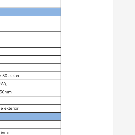
 50 ciclos
0W),
 350mm
 e exterior
Linux