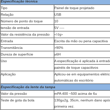
Especificação técnica
Tipo
Painel de toque projetado
Relação
USB
Número de ponto do toque
10
tensão de entrada
5V ----
Valor da resistência da pressão
<10g>
Entrada
Escrita da mão ou pena capacitiva
Transmitância
>90%
Dureza de superfície
≥6H
Uso
A especificação é aplicada à entrad
painéis de toque capacitivos
Aplicação
Aplicou-se em equipamentos elétrico
automáticas do escritório
Especificação da lente da tampa
Valor da pressão
mPA 400 ~500 acima de 6u
Teste de gota da bola
130g±2g, 35cm, nenhum dano após 
primeira vez.