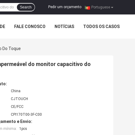
Pedir um orçamento
Search
|
Portuguese
ADE
FALE CONOSCO
NOTÍCIAS
TODOS OS CASOS
o Do Toque
mpermeável do monitor capacitivo do
uto:
China
CJTOUCH
CE/FCC
CPI170T00-3F-C00
amento e Envio:
em mínima:
1pcs