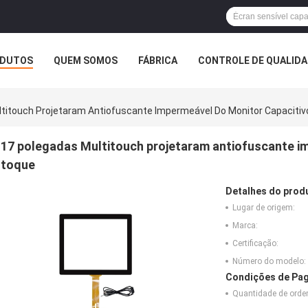
DUTOS
QUEM SOMOS
FÁBRICA
CONTROLE DE QUALID
titouch Projetaram Antiofuscante Impermeável Do Monitor Capacitiv
17 polegadas Multitouch projetaram antiofuscante i
toque
Detalhes do prod
Lugar de origem:
Marca:
Certificação:
Número do modelo:
Condições de Pag
Quantidade de ord