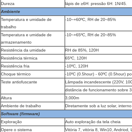
Dureza
lápis de ≥6H: pressão 6H: 1N/45.
Ambiente
Temperatura e umidade de
-10~+60ºC, RH de 20~85%
trabalho
Temperatura e umidade de
-10~+65ºC, RH de 20~85%
armazenamento
Resistência da umidade
RH de 85%, 120H
Resistência térmica
65ºC, 120H
Resistência fria
-10ºC, 120H
Choque térmico
-10ºC (0.5hour) - 60ºC (0.5hour) por
Teste antiofuscante
Lâmpada incandescente (220V, 10
distância de funcionamento sobre
Altura
3,000m
Ambiente de trabalho
Diretamente sob a luz solar, interno
Software (firmware)
Exploração
Auto exploração da tela cheia
Opere o sistema
Vitória 7, vitória 8, Win10, Andriod, 