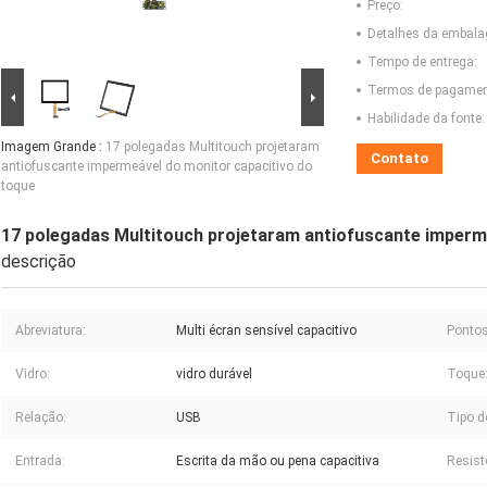
Preço:
Detalhes da embal
Tempo de entrega:
Termos de pagamen
Habilidade da fonte:
Imagem Grande :
17 polegadas Multitouch projetaram
Contato
antiofuscante impermeável do monitor capacitivo do
toque
17 polegadas Multitouch projetaram antiofuscante imperm
descrição
Abreviatura:
Multi écran sensível capacitivo
Pontos
Vidro:
vidro durável
Toque
Relação:
USB
Tipo d
Entrada:
Escrita da mão ou pena capacitiva
Resist