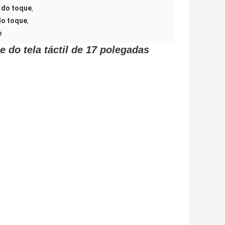
 do toque
,
do toque
,
e
e do tela táctil de 17 polegadas