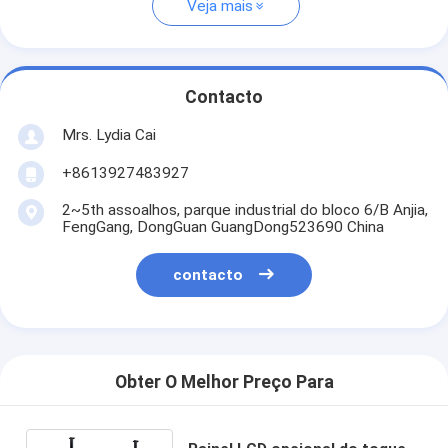
Veja mais
Contacto
Mrs. Lydia Cai
+8613927483927
2~5th assoalhos, parque industrial do bloco 6/B Anjia,
FengGang, DongGuan GuangDong523690 China
contacto
Obter O Melhor Preço Para