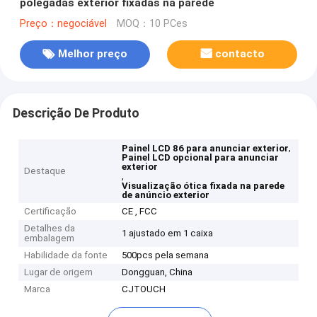
polegadas exterior fixadas na parede
Preço：negociável
MOQ：10 PCes
Melhor preço
contacto
Descrição De Produto
,
Painel LCD 86 para anunciar exterior
Painel LCD opcional para anunciar
exterior
Destaque
,
Visualização ótica fixada na parede
de anúncio exterior
Certificação
CE , FCC
Detalhes da
1 ajustado em 1 caixa
embalagem
Habilidade da fonte
500pcs pela semana
Lugar de origem
Dongguan, China
Marca
CJTOUCH