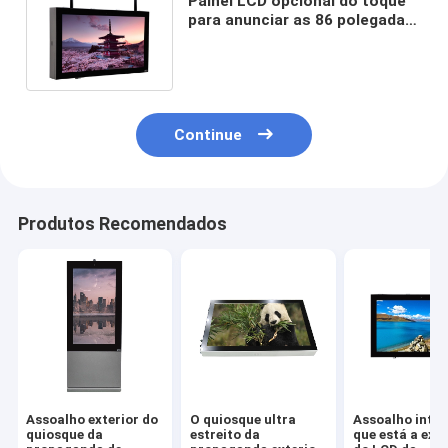
Painel LCD opcional do toque
para anunciar as 86 polegadas
exterior fixadas na parede
Continue
Produtos Recomendados
Assoalho exterior do
O quiosque ultra
Assoalho intel
quiosque da
estreito da
que está a exp