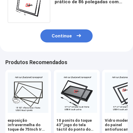
prático de 86 polegadas com
sensibilidade alta da relação de
USB
Continue
Produtos Recomendados
exposição
10 ponits do toque
Vidro moderad
infravermelha do
43" jogo do tela
do painel
toque de 75Inch Ir
táctil do ponto do
antiofuscante