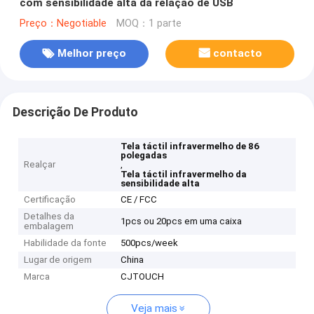
com sensibilidade alta da relação de USB
Preço：Negotiable
MOQ：1 parte
Melhor preço
contacto
Descrição De Produto
Tela táctil infravermelho de 86
polegadas
Realçar
,
Tela táctil infravermelho da
sensibilidade alta
Certificação
CE / FCC
Detalhes da
1pcs ou 20pcs em uma caixa
embalagem
Habilidade da fonte
500pcs/week
Lugar de origem
China
Marca
CJTOUCH
Veja mais