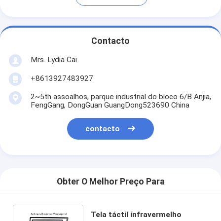
Contacto
Mrs. Lydia Cai
+8613927483927
2~5th assoalhos, parque industrial do bloco 6/B Anjia,
FengGang, DongGuan GuangDong523690 China
contacto
Obter O Melhor Preço Para
Tela táctil infravermelho