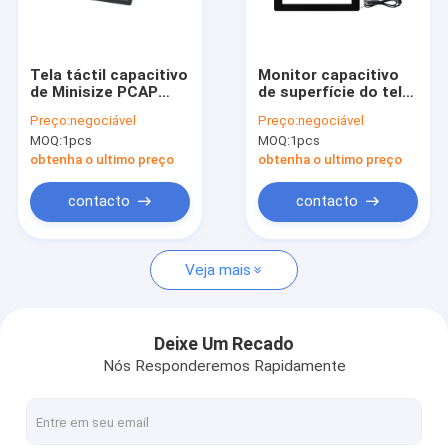
Fábrica
Controle de Qualidade
Tela táctil capacitivo
Monitor capacitivo
de Minisize PCAP
de superfície do tela
Fale Conosco
para cacifos
táctil de PCAP com a
Preço:
negociável
Preço:
negociável
espertos 10,4
relação de USB 10,4
MOQ:
1pcs
MOQ:
1pcs
polegadas
polegadas
notícias
antiofuscante
obtenha o ultimo preço
obtenha o ultimo preço
Todos os casos
contacto
contacto
Veja mais
Monitor do toque de PCAP
Monitor infravermelho do toque
Deixe Um Recado
Nós Responderemos Rapidamente
PC do toque de AIO
Tela táctil de PCAP