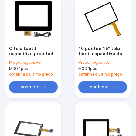
O tela táctil
10 pontos 15" tela
capacitivo projetado
táctil capacitivo do
pequeno de PCAP
PCT PCAP com
Preço:
negociável
Preço:
negociável
para o jogo faz à
relação de USB
MOQ:
1pcs
MOQ:
1pcs
máquina 8,4
polegadas
obtenha o ultimo preço
obtenha o ultimo preço
contacto
contacto
Casa
Produtos
Quem Somos