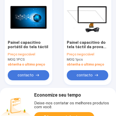
Painel capacitivo
Painel capacitivo do
portátil do tela táctil
tela táctil da prova
do vândalo
Preço:
negociável
Preço:
negociável
MOQ:
1PCS
MOQ:
1pcs
obtenha o ultimo preço
obtenha o ultimo preço
contacto
contacto
Economize seu tempo
Deixe-nos contatar os melhores produtos
com você.