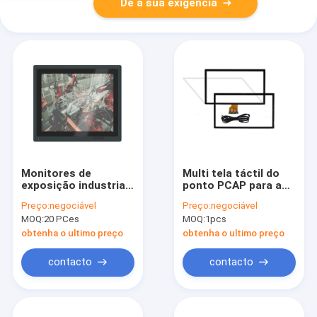
Dê a sua exigência
Monitores de
Multi tela táctil do
exposição industriais
ponto PCAP para a
do OEM, 15" tela
educação 32" - 55"
Preço:
negociável
Preço:
negociável
táctil capacitivo
entraram a tensão
MOQ:
20 PCes
MOQ:
1pcs
Resistive 1024x768
5V
obtenha o ultimo preço
obtenha o ultimo preço
contacto
contacto