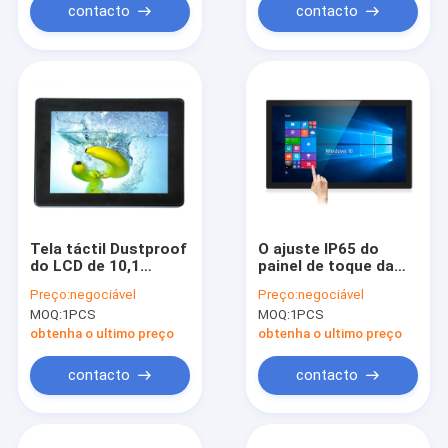
contacto
contacto
Tela táctil Dustproof
O ajuste IP65 do
do LCD de 10,1
painel de toque da
polegadas, monitor
C.A. 220V PCAP,
Preço:
negociável
Preço:
negociável
capacitivo do tela
32Inch projetou o
MOQ:
1PCS
MOQ:
1PCS
táctil 3.3V
monitor capacitivo
do tela táctil
obtenha o ultimo preço
obtenha o ultimo preço
contacto
contacto