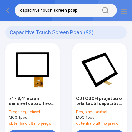
Capacitive Touch Screen Pcap
(92)
7" - 8,4" écran
CJTOUCH projetou o
sensível capacitivo
tela táctil capacitivo,
do multi toque, tela
bens do painel de
Preço:
negociável
Preço:
negociável
táctil Dustproof
toque 12,1 do 16:10
MOQ:
1pcs
MOQ:
1pcs
antiofuscante PCAP
PCAP”
obtenha o ultimo preço
obtenha o ultimo preço