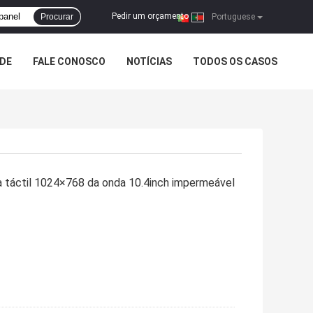
Pedir um orçamento
Procurar
|
Portuguese
ADE
FALE CONOSCO
NOTÍCIAS
TODOS OS CASOS
la táctil 1024×768 da onda 10.4inch impermeável