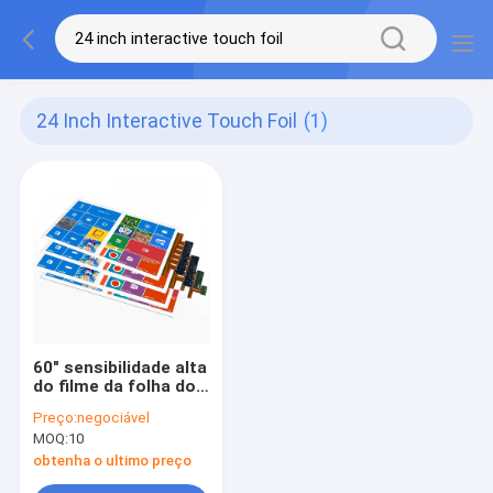
24 Inch Interactive Touch Foil
(1)
60" sensibilidade alta
do filme da folha do
toque capacitiva
Preço:
negociável
com Sis Controller
MOQ:
10
obtenha o ultimo preço